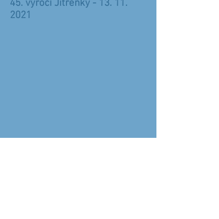
45. výročí Jitřenky -
13. 11.
2021